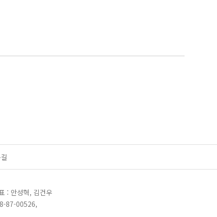
는길
표 : 안성혁, 김건우
-87-00526,